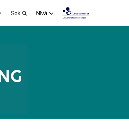
Søk
Nivå